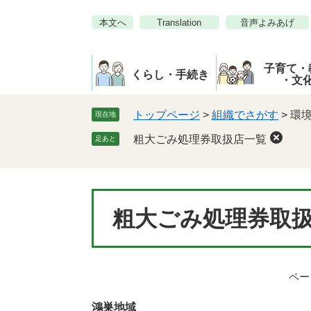
ペ
メ
本文へ
Translation
音声よみあげ
ー
ニ
ジ
ュ
の
ー
子育て・
先
を
くらし・手続き
・文
頭
飛
で
ば
トップページ
>
組織でさがす
>
環
現在地
す。
し
粗大ごみ処理券取扱店一覧
足あと
て
本
文
へ
本
粗大ごみ処理券取
文
ページ
鴻巣地域