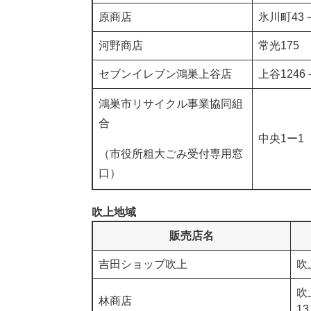
原商店
氷川町43
河野商店
常光175
セブンイレブン鴻巣上谷店
上谷1246
鴻巣市リサイクル事業協同組
合
中央1ー1
（市役所粗大ごみ受付専用窓
口）
吹上地域
販売店名
吉田ショップ吹上
吹
吹
林商店
13