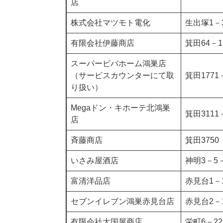
店
株式会社マツモト電化
生出塚1－
有限会社伊藤商店
箕田64－1
スーパービバホーム鴻巣店
（サービスカウンターにて取
箕田1771
り扱い）
Megaドン・キホーテ北鴻巣
箕田3111
店
斉藤商店
箕田3750
いさみ屋酒店
神明3－5－
富清洋品店
赤見台1－
セブンイレブン鴻巣赤見台店
赤見台2－
有限会社大国屋商店
栄町6－22