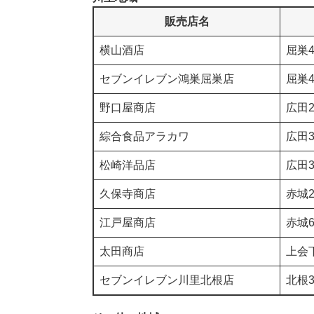
販売店名
横山酒店
屈巣4
セブンイレブン鴻巣屈巣店
屈巣4
野口屋商店
広田2
綜合食品アラカワ
広田3
松崎洋品店
広田3
久保寺商店
赤城2
江戸屋商店
赤城6
太田商店
上会下
セブンイレブン川里北根店
北根3