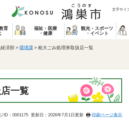
文字サイ
教育
福祉・医療
観光・スポーツ
化
・健康
・イベント
境経済部
>
環境課
>
粗大ごみ処理券取扱店一覧
扱店一覧
ID：0001175
更新日：2026年7月1日更新
印刷ページ表示