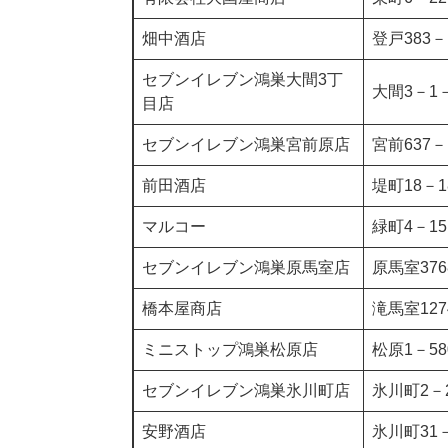
畑中酒店
登戸383－
セブンイレブン鴻巣大間3丁
大間3－1－
目店
セブンイレブン鴻巣宮前原店
宮前637－
前田酒店
堤町18－1
マルコー
緑町4－15
セブンイレブン鴻巣原馬室店
原馬室376
橋本屋商店
滝馬室127
ミニストップ鴻巣松原店
松原1－58
セブンイレブン鴻巣氷川町店
氷川町2－
安野酒店
氷川町31