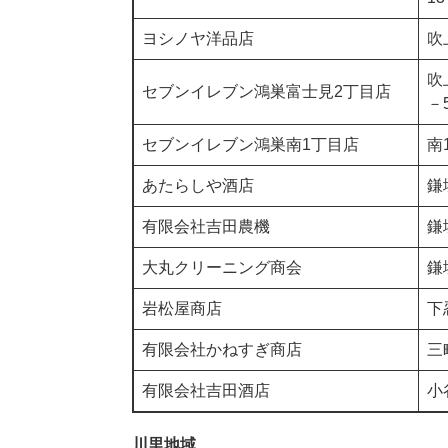
ヨシノヤ洋品店
吹
吹
セブンイレブン鴻巣富士見2丁目店
－
セブンイレブン鴻巣南1丁目店
南
あたらしや酒店
鎌
有限会社吉田農機
鎌
大丸クリーニング商会
鎌
岩松屋商店
下
有限会社かねすぎ商店
三
有限会社吉田酒店
小
川里地域