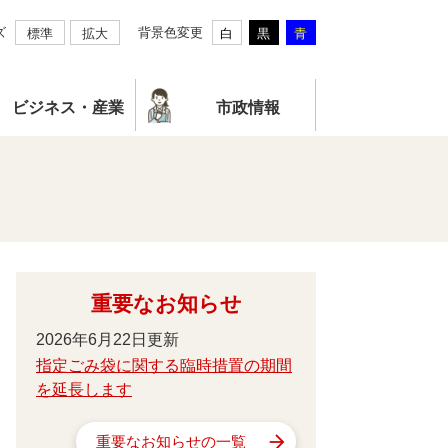
ズ
背景色変更
標準
拡大
白
黒
青
ビジネス・産業
市政情報
重要なお知らせ
2026年6月22日更新
指定ごみ袋に関する臨時措置の期間
を延長します
重要なお知らせの一覧