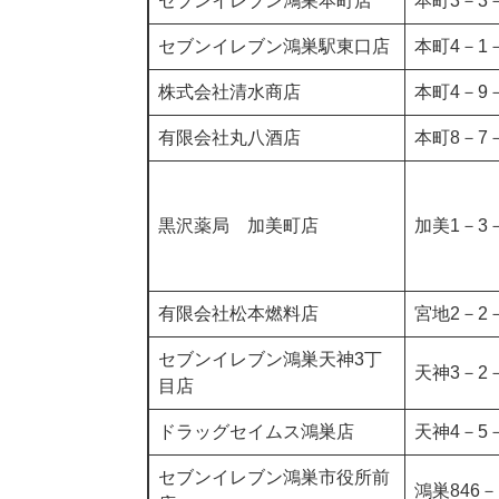
セブンイレブン鴻巣本町店
本町3－3－
セブンイレブン鴻巣駅東口店
本町4－1
株式会社清水商店
本町4－9－
有限会社丸八酒店
本町8－7－
黒沢薬局 加美町店
加美1－3
有限会社松本燃料店
宮地2－2－
セブンイレブン鴻巣天神3丁
天神3－2－
目店
ドラッグセイムス鴻巣店
天神4－5－
セブンイレブン鴻巣市役所前
鴻巣846－