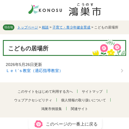
ペ
メ
ー
ニ
ジ
ュ
の
ー
先
を
トップページ
>
相談
>
子育て・青少年健全育成
>
こどもの居場所
現在地
頭
飛
で
ば
本
す。
し
こどもの居場所
文
て
本
文
2026年5月26日更新
へ
Ｌｅｔ’ｓ教室（適応指導教室）
このサイトをはじめて利用する方へ
サイトマップ
ウェブアクセシビリティ
個人情報の取り扱いについて
鴻巣市例規集
関連サイト
このページの一番上に戻る