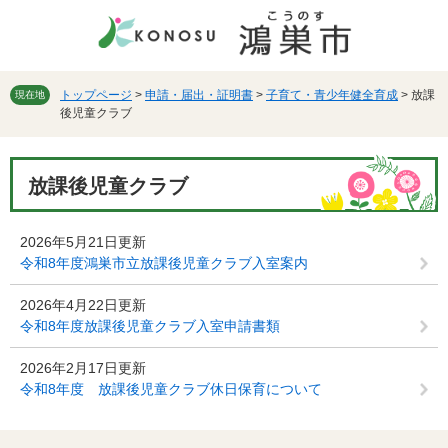
ペ
メ
ー
ニ
ジ
ュ
の
ー
先
を
トップページ
>
申請・届出・証明書
>
子育て・青少年健全育成
>
放課
現在地
後児童クラブ
頭
飛
で
ば
す。
し
本
て
放課後児童クラブ
文
本
文
へ
2026年5月21日更新
令和8年度鴻巣市立放課後児童クラブ入室案内
2026年4月22日更新
令和8年度放課後児童クラブ入室申請書類
2026年2月17日更新
令和8年度 放課後児童クラブ休日保育について