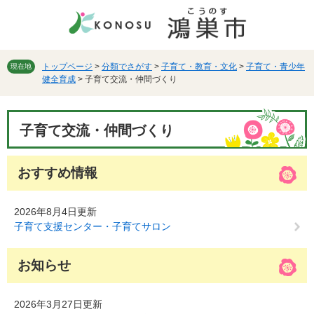
ペ
メ
ー
ニ
ジ
ュ
の
ー
先
を
トップページ
>
分類でさがす
>
子育て・教育・文化
>
子育て・青少年
現在地
健全育成
>
子育て交流・仲間づくり
頭
飛
で
ば
す。
し
本
て
子育て交流・仲間づくり
文
本
文
へ
おすすめ情報
2026年8月4日更新
子育て支援センター・子育てサロン
お知らせ
2026年3月27日更新