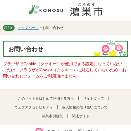
ペ
メ
ー
ニ
ジ
ュ
の
ー
先
を
トップページ
>
お問い合わせ
現在地
頭
飛
で
ば
本
す。
し
お問い合わせ
文
て
本
ブラウザでCookie（クッキー）が使用できる設定になっていない、
文
または、ブラウザがCookie（クッキー）に対応していないため、お
へ
問い合わせフォームをご利用頂けません。
このサイトをはじめて利用する方へ
サイトマップ
ウェブアクセシビリティ
個人情報の取り扱いについて
鴻巣市例規集
関連サイト