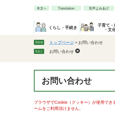
ペ
メ
本文へ
Translation
音声よみあげ
ー
ニ
ジ
ュ
の
ー
子育て・
先
を
くらし・手続き
・文
頭
飛
で
ば
トップページ
>
お問い合わせ
現在地
す。
し
お問い合わせ
足あと
て
本
文
へ
本
お問い合わせ
文
ブラウザでCookie（クッキー）が使用で
ームをご利用頂けません。