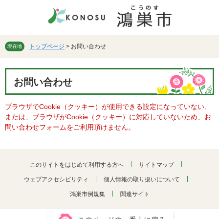
ペ
メ
ー
ニ
ジ
ュ
の
ー
先
を
トップページ
>
お問い合わせ
現在地
頭
飛
で
ば
本
す。
し
お問い合わせ
文
て
本
ブラウザでCookie（クッキー）が使用できる設定になっていない、
文
または、ブラウザがCookie（クッキー）に対応していないため、お
へ
問い合わせフォームをご利用頂けません。
このサイトをはじめて利用する方へ
サイトマップ
ウェブアクセシビリティ
個人情報の取り扱いについて
鴻巣市例規集
関連サイト