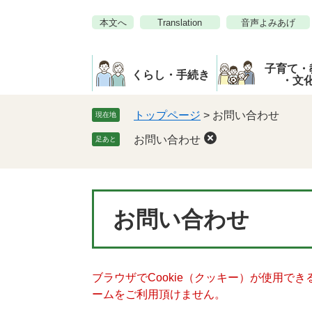
ペ
メ
本文へ
Translation
音声よみあげ
ー
ニ
ジ
ュ
の
ー
子育て・
先
を
くらし・手続き
・文
頭
飛
で
ば
トップページ
>
お問い合わせ
現在地
す。
し
お問い合わせ
足あと
て
本
文
へ
本
お問い合わせ
文
ブラウザでCookie（クッキー）が使用で
ームをご利用頂けません。