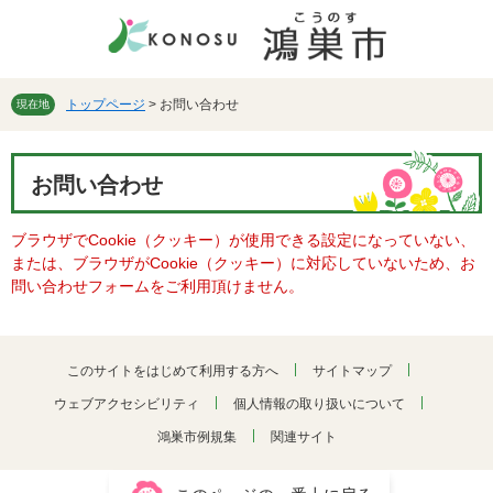
ペ
メ
ー
ニ
ジ
ュ
の
ー
先
を
トップページ
>
お問い合わせ
現在地
頭
飛
で
ば
本
す。
し
お問い合わせ
文
て
本
ブラウザでCookie（クッキー）が使用できる設定になっていない、
文
または、ブラウザがCookie（クッキー）に対応していないため、お
へ
問い合わせフォームをご利用頂けません。
このサイトをはじめて利用する方へ
サイトマップ
ウェブアクセシビリティ
個人情報の取り扱いについて
鴻巣市例規集
関連サイト