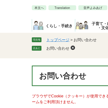
ペ
メ
本文へ
Translation
音声よみあげ
ー
ニ
ジ
ュ
の
ー
子育て・
先
を
くらし・手続き
・文
頭
飛
で
ば
トップページ
>
お問い合わせ
現在地
す。
し
お問い合わせ
足あと
て
本
文
へ
本
お問い合わせ
文
ブラウザでCookie（クッキー）が使用で
ームをご利用頂けません。