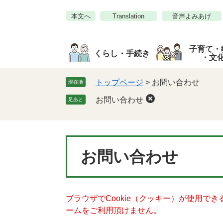
ペ
メ
本文へ
Translation
音声よみあげ
ー
ニ
ジ
ュ
の
ー
子育て・
先
を
くらし・手続き
・文
頭
飛
で
ば
トップページ
>
お問い合わせ
現在地
す。
し
お問い合わせ
足あと
て
本
文
へ
本
お問い合わせ
文
ブラウザでCookie（クッキー）が使用で
ームをご利用頂けません。