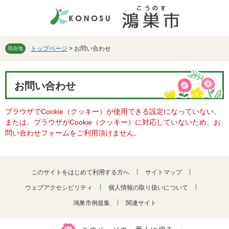
ペ
メ
ー
ニ
ジ
ュ
の
ー
先
を
トップページ
>
お問い合わせ
現在地
頭
飛
で
ば
本
す。
し
お問い合わせ
文
て
本
ブラウザでCookie（クッキー）が使用できる設定になっていない、
文
または、ブラウザがCookie（クッキー）に対応していないため、お
へ
問い合わせフォームをご利用頂けません。
このサイトをはじめて利用する方へ
サイトマップ
ウェブアクセシビリティ
個人情報の取り扱いについて
鴻巣市例規集
関連サイト