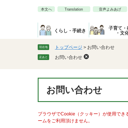
ペ
メ
本文へ
Translation
音声よみあげ
ー
ニ
ジ
ュ
の
ー
子育て・
先
を
くらし・手続き
・文
頭
飛
で
ば
トップページ
>
お問い合わせ
現在地
す。
し
お問い合わせ
足あと
て
本
文
へ
本
お問い合わせ
文
ブラウザでCookie（クッキー）が使用で
ームをご利用頂けません。