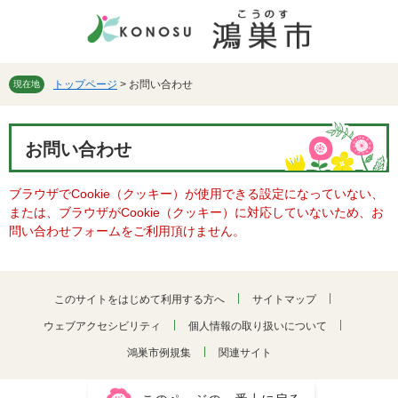
ペ
メ
ー
ニ
ジ
ュ
の
ー
先
を
トップページ
>
お問い合わせ
現在地
頭
飛
で
ば
本
す。
し
お問い合わせ
文
て
本
ブラウザでCookie（クッキー）が使用できる設定になっていない、
文
または、ブラウザがCookie（クッキー）に対応していないため、お
へ
問い合わせフォームをご利用頂けません。
このサイトをはじめて利用する方へ
サイトマップ
ウェブアクセシビリティ
個人情報の取り扱いについて
鴻巣市例規集
関連サイト