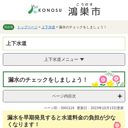
ペ
メ
ー
ニ
ジ
ュ
の
ー
先
を
トップページ
>
上下水道
>
漏水のチェックをしましょう！
現在地
頭
飛
で
ば
上下水道
す。
し
て
本
上下水道メニュー
文
へ
本
漏水のチェックをしましょう！
文
ページ内目次
ページID：0001119
更新日：2023年10月13日更新
漏水を早期発見すると水道料金の負担が少な
くなります！