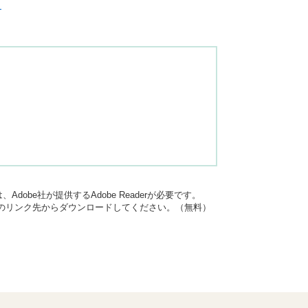
）
dobe社が提供するAdobe Readerが必要です。
バナーのリンク先からダウンロードしてください。（無料）