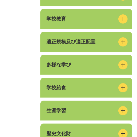
学校教育
適正規模及び適正配置
多様な学び
学校給食
生涯学習
歴史文化財