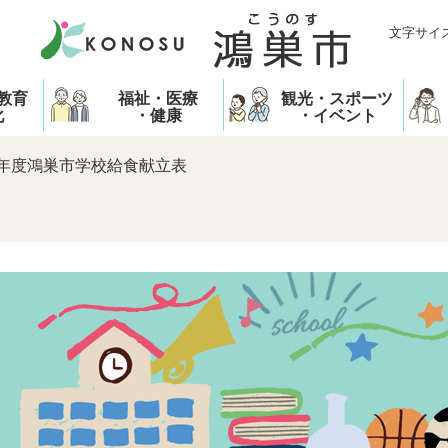
文字サイ
教育
福祉・医療
観光・スポーツ
化
・健康
・イベント
7年度鴻巣市学校給食献立表