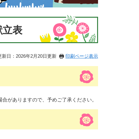
献立表
更新日：2026年2月20日更新
印刷ページ表示
場合がありますので、予めご了承ください。