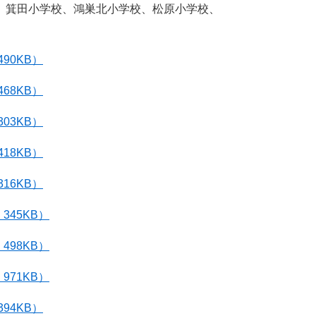
、箕田小学校、鴻巣北小学校、松原小学校、
90KB）
68KB）
03KB）
18KB）
16KB）
345KB）
498KB）
971KB）
94KB）