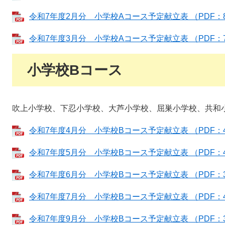
令和7年度2月分 小学校Aコース予定献立表 （PDF：8
令和7年度3月分 小学校Aコース予定献立表 （PDF：7
小学校Bコース
吹上小学校、下忍小学校、大芦小学校、屈巣小学校、共和
令和7年度4月分 小学校Bコース予定献立表 （PDF：4
令和7年度5月分 小学校Bコース予定献立表 （PDF：4
令和7年度6月分 小学校Bコース予定献立表 （PDF：3
令和7年度7月分 小学校Bコース予定献立表 （PDF：4
令和7年度9月分 小学校Bコース予定献立表 （PDF：3