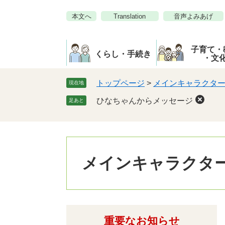
ペ
メ
本文へ
Translation
音声よみあげ
ー
ニ
ジ
ュ
の
ー
子育て・
先
を
くらし・手続き
・文
頭
飛
で
ば
トップページ
>
メインキャラクタ
現在地
す。
し
ひなちゃんからメッセージ
足あと
て
本
文
へ
メインキャラクタ
重要なお知らせ