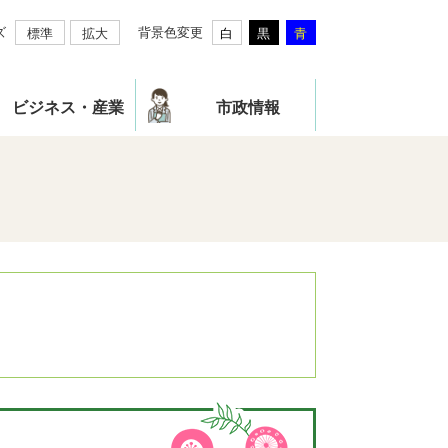
ズ
背景色変更
標準
拡大
白
黒
青
ビジネス・産業
市政情報