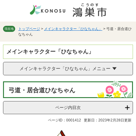
ペ
メ
ー
ニ
ジ
ュ
の
ー
先
を
トップページ
>
メインキャラクター「ひなちゃん」
>
弓道・居合道ひ
現在地
なちゃん
頭
飛
で
ば
す。
し
メインキャラクター「ひなちゃん」
て
本
文
メインキャラクター「ひなちゃん」メニュー
へ
本
弓道・居合道ひなちゃん
文
ページ内目次
ページID：0001412
更新日：2023年2月28日更新