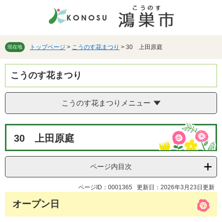
ペ
メ
ー
ニ
ジ
ュ
の
ー
先
を
トップページ
>
こうのす花まつり
>
30 上田原庭
現在地
頭
飛
で
ば
こうのす花まつり
す。
し
て
本
こうのす花まつりメニュー
文
へ
本
30 上田原庭
文
ページ内目次
ページID：0001365
更新日：2026年3月23日更新
オープン日