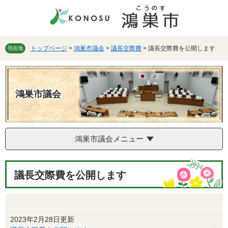
ペ
メ
ー
ニ
ジ
ュ
の
ー
先
を
トップページ
>
鴻巣市議会
>
議長交際費
>
議長交際費を公開します
現在地
頭
飛
で
ば
す。
し
て
鴻巣市議会
本
文
へ
鴻巣市議会メニュー
本
議長交際費を公開します
文
2023年2月28日更新