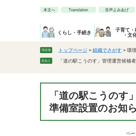
ペ
メ
本文へ
Translation
音声よみあげ
ー
ニ
ジ
ュ
の
ー
子育て・
先
を
くらし・手続き
・文
頭
飛
で
ば
トップページ
>
組織でさがす
>
環
現在地
す。
し
「道の駅こうのす」管理運営候補者
足あと
て
本
文
へ
本
「道の駅こうのす
文
準備室設置のお知
ページ