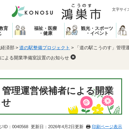
文字サイ
教育
福祉・医療
観光・スポーツ
化
・健康
・イベント
境経済部
>
道の駅整備プロジェクト
>
「道の駅こうのす」管理
による開業準備室設置のお知らせ
」管理運営候補者による開業
らせ
ID：0040568
更新日：2026年4月2日更新
印刷ページ表示