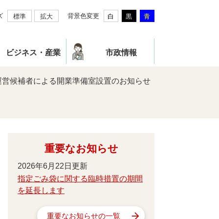
ズ
背景色変更
標準
拡大
白
黒
青
ビジネス・産業
市政情報
運営候補者による開業準備室設置のお知らせ
重要なお知らせ
2026年6月22日更新
指定ごみ袋に関する臨時措置の期間
を延長します
重要なお知らせの一覧