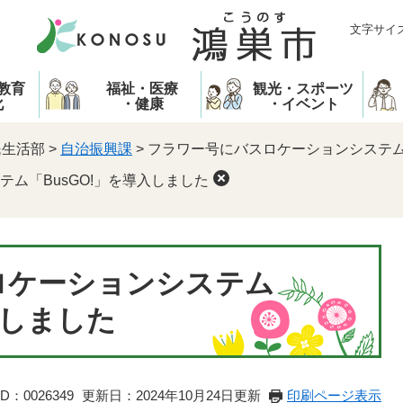
文字サイ
教育
福祉・医療
観光・スポーツ
化
・健康
・イベント
民生活部
>
自治振興課
>
フラワー号にバスロケーションシステム「
ム「BusGO!」を導入しました
ロケーションシステム
入しました
D：0026349
更新日：2024年10月24日更新
印刷ページ表示