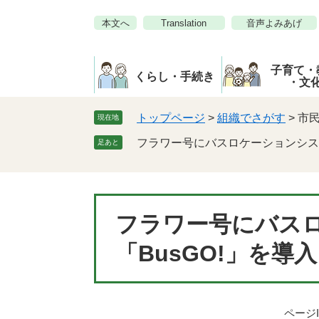
ペ
メ
本文へ
Translation
音声よみあげ
ー
ニ
ジ
ュ
の
ー
子育て・
先
を
くらし・手続き
・文
頭
飛
で
ば
トップページ
>
組織でさがす
>
市
現在地
す。
し
フラワー号にバスロケーションシステ
足あと
て
本
文
へ
本
フラワー号にバス
文
「BusGO!」を導
ページI