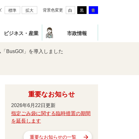
ズ
背景色変更
標準
拡大
白
黒
青
ビジネス・産業
市政情報
BusGO!」を導入しました
重要なお知らせ
2026年6月22日更新
指定ごみ袋に関する臨時措置の期間
を延長します
重要なお知らせの一覧