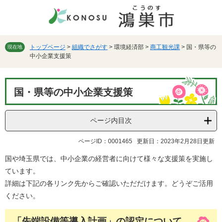
ペ
メ
ー
ニ
ジ
ュ
の
ー
先
を
トップページ
>
組織でさがす
>
環境経済部
>
商工観光課
>
国・県等の
現在地
中小企業支援策
頭
飛
で
ば
す。
し
本
て
国・県等の中小企業支援策
文
本
文
へ
ページ内目次
ページID：0001465
更新日：2023年2月28日更新
国や埼玉県では、中小企業の経営者に向けて様々な支援策を実施し
ています。
詳細は下記の各リンク先からご確認いただだけます。どうぞご活用
ください。
「先端設備等導入計画」の認定について