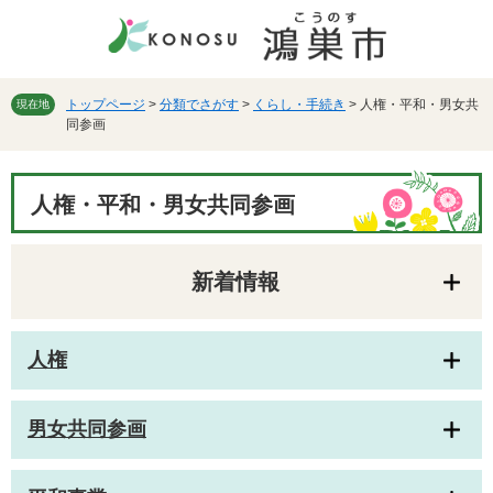
ペ
メ
ー
ニ
ジ
ュ
の
ー
先
を
トップページ
>
分類でさがす
>
くらし・手続き
>
人権・平和・男女共
現在地
同参画
頭
飛
で
ば
す。
し
本
て
人権・平和・男女共同参画
文
本
文
へ
新着情報
人権
男女共同参画