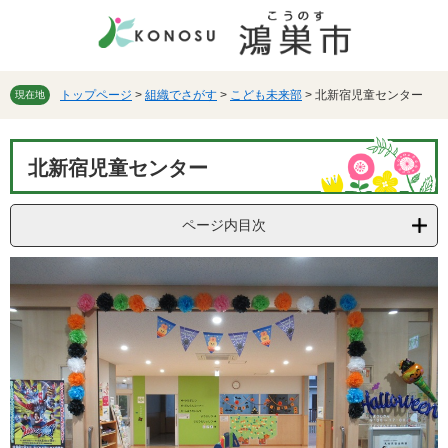
ペ
メ
ー
ニ
ジ
ュ
の
ー
先
を
トップページ
>
組織でさがす
>
こども未来部
>
北新宿児童センター
現在地
頭
飛
で
ば
本
す。
し
北新宿児童センター
文
て
本
文
ページ内目次
へ