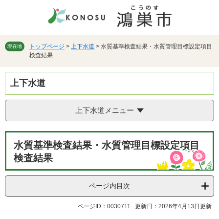
ペ
メ
ー
ニ
ジ
ュ
の
ー
先
を
トップページ
>
上下水道
>
水質基準検査結果・水質管理目標設定項目
現在地
検査結果
頭
飛
で
ば
す。
し
上下水道
て
本
文
上下水道メニュー
へ
本
水質基準検査結果・水質管理目標設定項目
文
検査結果
ページ内目次
ページID：0030711
更新日：2026年4月13日更新