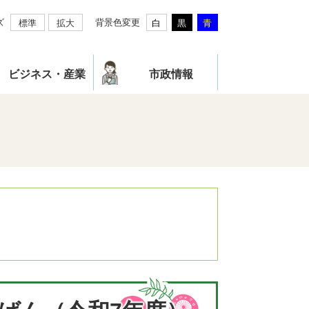
ズ
背景色変更
標準
拡大
白
黒
青
ビジネス・産業
市政情報