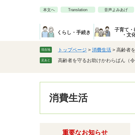
ペ
メ
本文へ
Translation
音声よみあげ
ー
ニ
ジ
ュ
の
ー
子育て・
先
を
くらし・手続き
・文
頭
飛
で
ば
トップページ
>
消費生活
>
高齢者
現在地
す。
し
高齢者を守るお助けかわらばん（令
足あと
て
本
文
へ
消費生活
重要なお知らせ