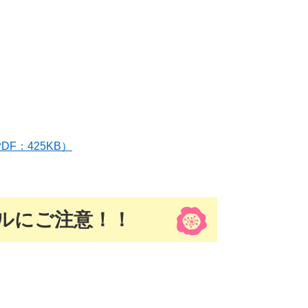
F：425KB）
ルにご注意！！