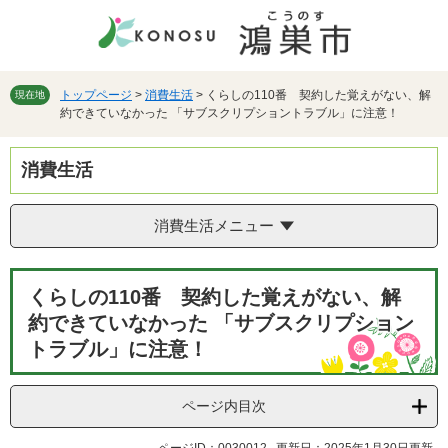
ペ
メ
ー
ニ
ジ
ュ
の
ー
先
を
トップページ
>
消費生活
>
くらしの110番 契約した覚えがない、解
現在地
約できていなかった 「サブスクリプショントラブル」に注意！
頭
飛
で
ば
す。
し
消費生活
て
本
文
消費生活メニュー
へ
本
くらしの110番 契約した覚えがない、解
文
約できていなかった 「サブスクリプション
トラブル」に注意！
ページ内目次