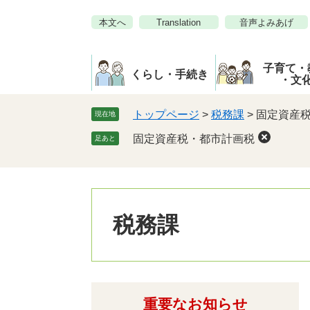
ペ
メ
本文へ
Translation
音声よみあげ
ー
ニ
ジ
ュ
の
ー
子育て・
先
を
くらし・手続き
・文
頭
飛
で
ば
トップページ
>
税務課
>
固定資産
現在地
す。
し
固定資産税・都市計画税
足あと
て
本
文
へ
税務課
重要なお知らせ