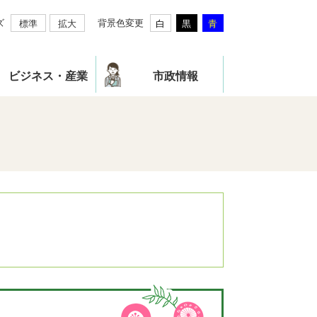
ズ
背景色変更
標準
拡大
白
黒
青
ビジネス・産業
市政情報