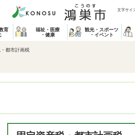
文字サイ
教育
福祉・医療
観光・スポーツ
化
・健康
・イベント
税・都市計画税
本
文