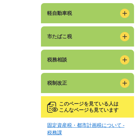
軽自動車税
市たばこ税
税務相談
税制改正
このページを見ている人は
こんなページも見ています
固定資産税・都市計画税について -
税務課