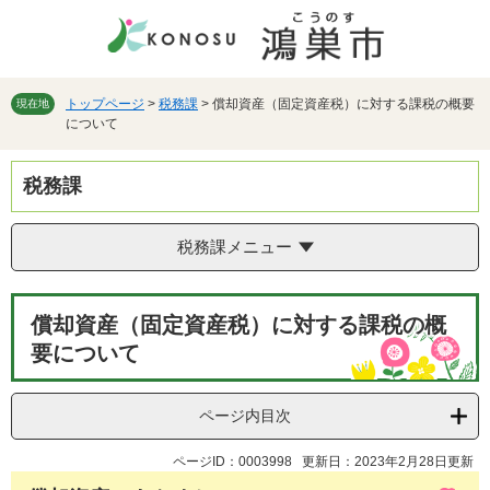
ペ
メ
ー
ニ
ジ
ュ
の
ー
先
を
トップページ
>
税務課
>
償却資産（固定資産税）に対する課税の概要
現在地
について
頭
飛
で
ば
す。
し
税務課
て
本
文
税務課メニュー
へ
本
償却資産（固定資産税）に対する課税の概
文
要について
ページ内目次
ページID：0003998
更新日：2023年2月28日更新