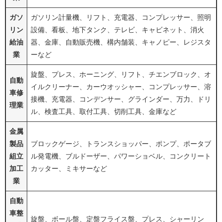
ガソ
ガソリン計量機、リフト、充電器、コンプレッサー、照明
リン
設備、看板、地下タンク、テレビ、キャビネット、消火
給油
器、金庫、自動販売機、構内舗装、キャノピー、レジスタ
業
ーなど
旋盤、プレス、ホーニング、リフト、チエンブロック、オ
自動
イルクリーナー、カーウオッシャー、コンプレッサー、溶
車修
接機、充電器、コンデンサー、グラインダー、万力、ドリ
理業
ル、検査工具、取付工具、切削工具、金庫など
金属
製品
ブロックゲージ、トランスショッパー、ポンプ、ポータブ
組立
ル発電機、ブルドーザー、パワーショベル、コンクリート
加工
カッター、ミキサーなど
業
自動
車整
旋盤、ボール盤、定盤フライス盤、プレス、シャーリン