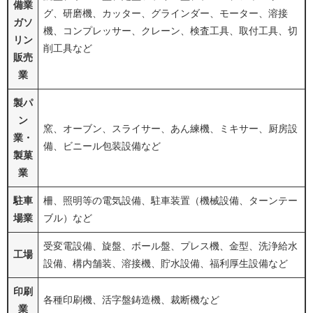
備業
グ、研磨機、カッター、グラインダー、モーター、溶接
ガソ
機、コンプレッサー、クレーン、検査工具、取付工具、切
リン
削工具など
販売
業
製パ
ン
窯、オーブン、スライサー、あん練機、ミキサー、厨房設
業・
備、ビニール包装設備など
製菓
業
駐車
柵、照明等の電気設備、駐車装置（機械設備、ターンテー
場業
ブル）など
受変電設備、旋盤、ボール盤、プレス機、金型、洗浄給水
工場
設備、構内舗装、溶接機、貯水設備、福利厚生設備など
印刷
各種印刷機、活字盤鋳造機、裁断機など
業