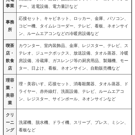
事業
ナー、送電設備、電力量計など
応接セット、キャビネット、ロッカー、金庫、パソコン、
事務
コピー機、タイムレコーダー、テレビ、看板、ネオンサイ
所
ン、ルームエアコンなどの冷暖房設備など
喫茶
カウンター、室内装飾品、金庫、レジスター、テレビ、ス
店・
テレオ、ジュークボックス、放送設備、タオル蒸器、冷暖
飲食
房設備、冷蔵庫、ガスレンジ等の厨房用品、製麺機、モー
店
ター、日よけ、看板、ネオンサイン、自動販売機など
理容
理・美容いす、応接セット、消毒殺菌器、タオル蒸器、ド
業・
ライヤー、赤外線灯、洗面設備、テレビ、ルームエアコ
美容
ン、レジスター、サインポール、ネオンサインなど
業
クリ
ーニ
洗濯機、脱水機、ドライ機、スリーブ、プレス、ミシン、
ング
看板など