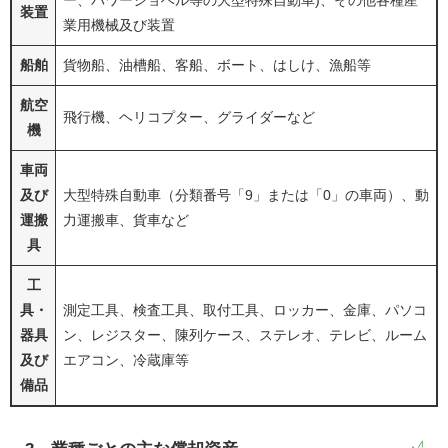
ー、パワーショベル等の大型特殊自動車)、その他各種産
装置
業用機械及び装置
船舶
貨物船、油槽船、客船、ボート、はしけ、漁船等
航空
飛行機、ヘリコプター、グライダーなど
機
車両
及び
大型特殊自動車（分類番号「9」または「0」の車両）、動
運搬
力運搬車、貨車など
具
工
具・
測定工具、検査工具、取付工具、ロッカー、金庫、パソコ
器具
ン、レジスター、陳列ケース、ステレオ、テレビ、ルーム
及び
エアコン、冷蔵庫等
備品