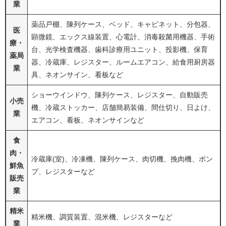
業
薬品戸棚、陳列ケース、ベッド、キャビネット、分包器、
医
顕微鏡、エックス線装置、心電計、消毒殺菌用機器、手術
療・
台、光学検査機器、歯科診療用ユニット、投影機、保育
薬局
器、冷蔵庫、レジスター、ルームエアコン、給食用厨房器
業
具、ネオンサイン、看板など
ショーウインドウ、陳列ケース、レジスター、自動販売
小売
機、冷蔵ストッカー、店舗簡易装備、間仕切り、日よけ、
業
エアコン、看板、ネオンサインなど
食
肉・
冷蔵庫(室)、冷凍機、陳列ケース、肉切機、挽肉機、ポン
鮮魚
プ、レジスターなど
販売
業
精米
精米機、調質装置、混米機、レジスターなど
業