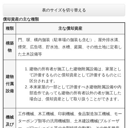
表のサイズを切り替える
償却資産の主な種類
種類
主な償却資産
門、塀、構内舗装（駐車場の舗装も含む）、屋外排水溝、
構築
煙突、広告塔、貯水池、水槽、庭園、その他土地に定着し
物
た土木設備等
建物の所有者が施工した建物附属設備は、家屋とし
て評価するものと償却資産として評価するものとに
建物
区分されます。
付属
本来家屋の一部として評価すべき建物附属設備や内
設備
部造作であっても建物の所有者以外の者が施工した
場合は、償却資産として取り扱うことができます。
工作機械、木工機械、印刷機械、食品製造加工機械、モー
機械
ターポンプ類等の汎用機械類、土木建設機械(ブルドーザ
及び