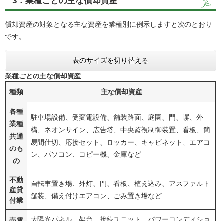
3．業種ごとの主な償却資産
償却資産の対象となる主な資産を業種別に例示しますと次のとおり
です。
表のサイズを切り替える
業種ごとの主な償却資産
種類
主な償却資産
各種
駐車場設備、受変電設備、舗装路面、庭園、門、塀、外
業種
構、ネオンサイン、広告塔、中央監視制御装置、看板、簡
共通
易間仕切、応接セット、ロッカー、キャビネット、エアコ
のも
ン、パソコン、コピー機、金庫など
の
不動
自転車置き場、外灯、門、看板、植え込み、アスファルト
産貸
舗装、備え付けエアコン、ごみ置き場など
付業
太陽光パネル、架台、接続ユニット、パワーコンディショ
売電