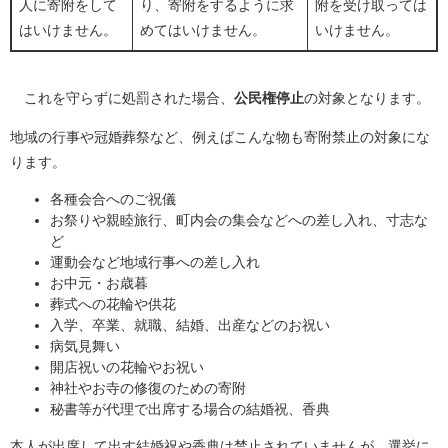
人に寄附をして
り、寄附をするように求
附を受け取っては
はいけません。
めてはいけません。
いけません。
これを守らずに処罰された場合、
公民権停止
の対象となります。
地域の行事や冠婚葬祭など、例えばこんな物も寄附禁止の対象にな
ります。
各種会合へのご祝儀
お祭りや親睦旅行、町内会の集会などへの差し入れ、寸志な
ど
運動会など地域行事への差し入れ
お中元・お歳暮
葬式への花輪や供花
入学、卒業、就職、結婚、出産などのお祝い
病気見舞い
開店祝いの花輪やお祝い
神社やお寺の修復のための寄附
秘書等が代理で出席する場合の結婚祝、香典
本人が出席して出す結婚祝や香典は禁止されていませんが、選挙に