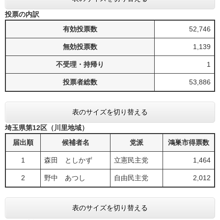
投票の内訳
有効投票数
52,746
無効投票数
1,139
不受理・持帰り
1
投票者総数
53,886
表のサイズを切り替える
埼玉県第12区（川里地域）
届出順
候補者名
党派
鴻巣市得票数
1
森田 としかず
立憲民主党
1,464
2
野中 あつし
自由民主党
2,012
表のサイズを切り替える