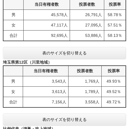
当日有権者数
投票者数
投票率
男
45,578人
26,791人
58.78％
女
47,117人
27,095人
57.51％
合計
92,695人
53,886人
58.13％
表のサイズを切り替える
埼玉県第12区（川里地域）
当日有権者数
投票者数
投票率
男
3,543人
1,769人
49.93％
女
3,613人
1,789人
49.52％
合計
7,156人
3,558人
49.72％
表のサイズを切り替える
比例代表（鴻巣・吹上地域）