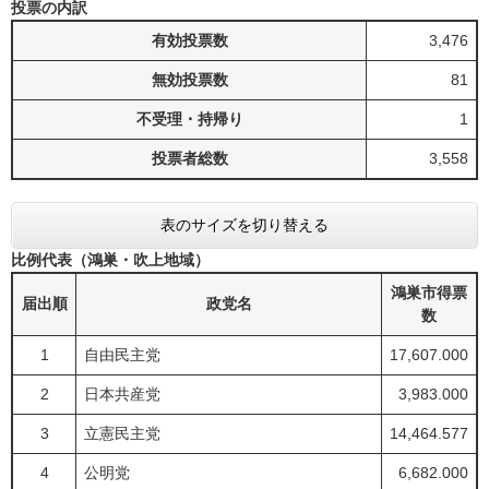
投票の内訳
有効投票数
3,476
無効投票数
81
不受理・持帰り
1
投票者総数
3,558
表のサイズを切り替える
比例代表（鴻巣・吹上地域）
鴻巣市得票
届出順
政党名
数
1
自由民主党
17,607.000
2
日本共産党
3,983.000
3
立憲民主党
14,464.577
4
公明党
6,682.000