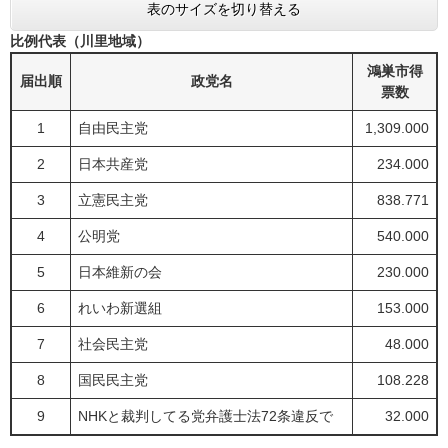
表のサイズを切り替える
比例代表（川里地域）
鴻巣市得
届出順
政党名
票数
1
自由民主党
1,309.000
2
日本共産党
234.000
3
立憲民主党
838.771
4
公明党
540.000
5
日本維新の会
230.000
6
れいわ新選組
153.000
7
社会民主党
48.000
8
国民民主党
108.228
9
NHKと裁判してる党弁護士法72条違反で
32.000