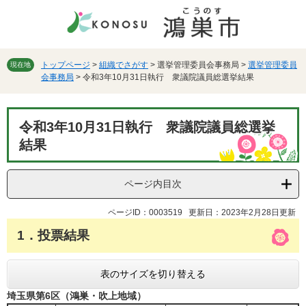
ペ
メ
ー
ニ
ジ
ュ
の
ー
先
を
トップページ
>
組織でさがす
>
選挙管理委員会事務局
>
選挙管理委員
現在地
会事務局
>
令和3年10月31日執行 衆議院議員総選挙結果
頭
飛
で
ば
す。
し
本
て
令和3年10月31日執行 衆議院議員総選挙
文
本
結果
文
へ
ページ内目次
ページID：0003519
更新日：2023年2月28日更新
1．投票結果
表のサイズを切り替える
埼玉県第6区（鴻巣・吹上地域）