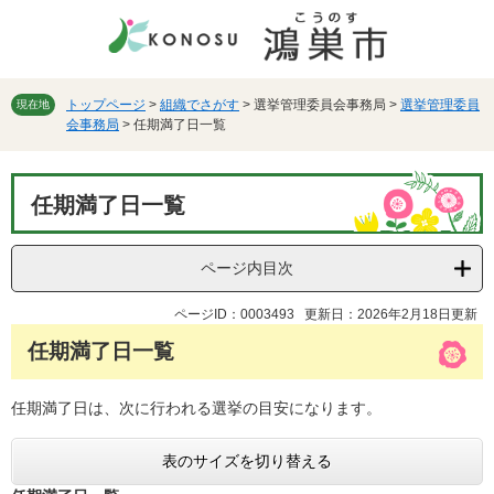
ペ
メ
ー
ニ
ジ
ュ
の
ー
先
を
トップページ
>
組織でさがす
>
選挙管理委員会事務局
>
選挙管理委員
現在地
会事務局
>
任期満了日一覧
頭
飛
で
ば
す。
し
本
て
任期満了日一覧
文
本
文
へ
ページ内目次
ページID：0003493
更新日：2026年2月18日更新
任期満了日一覧
任期満了日は、次に行われる選挙の目安になります。
表のサイズを切り替える