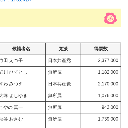
候補者名
党派
得票数
竹田 えつ子
日本共産党
2,377.000
細川 ひでとし
無所属
1,182.000
すわ みつえ
日本共産党
2,170.000
大塚 よしゆき
無所属
1,076.000
こやの 真一
無所属
943.000
秋谷 おさむ
無所属
1,739.000