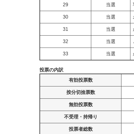
29
当選
30
当選
31
当選
32
当選
33
当選
投票の内訳
有効投票数
按分切捨票数
無効投票数
不受理・持帰り
投票者総数