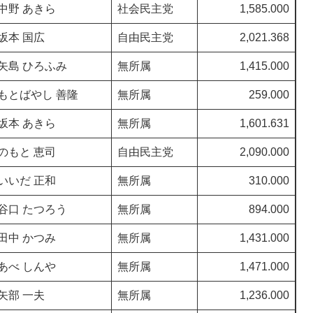
中野 あきら
社会民主党
1,585.000
坂本 国広
自由民主党
2,021.368
矢島 ひろふみ
無所属
1,415.000
もとばやし 善隆
無所属
259.000
坂本 あきら
無所属
1,601.631
のもと 恵司
自由民主党
2,090.000
いいだ 正和
無所属
310.000
谷口 たつろう
無所属
894.000
田中 かつみ
無所属
1,431.000
あべ しんや
無所属
1,471.000
矢部 一夫
無所属
1,236.000