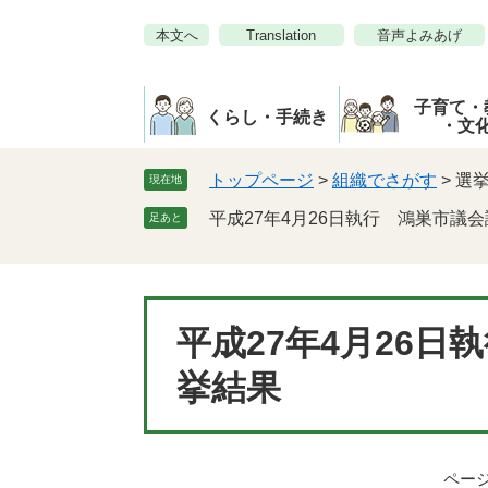
ペ
メ
本文へ
Translation
音声よみあげ
ー
ニ
ジ
ュ
の
ー
子育て・
先
を
くらし・手続き
・文
頭
飛
で
ば
トップページ
>
組織でさがす
>
選
現在地
す。
し
平成27年4月26日執行 鴻巣市議
足あと
て
本
文
へ
本
平成27年4月26
文
挙結果
ページI