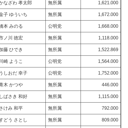
かなざわ 孝太郎
無所属
1,621.000
金子 ゆういち
無所属
1,672.000
橋本 みのる
公明党
1,668.000
市ノ川 徳宏
無所属
1,118.000
加藤 ひでき
無所属
1,522.869
川崎 ようこ
公明党
1,564.000
うしおだ 幸子
公明党
1,752.000
青木 かつや
無所属
446.000
しばさき 和好
無所属
1,115.000
さけみ 和平
無所属
792.000
すどう さとし
無所属
809.000