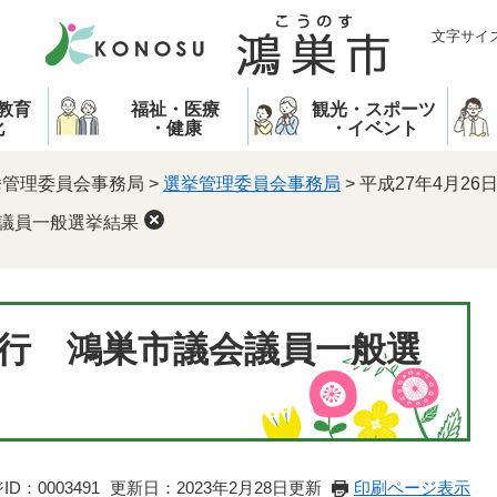
文字サイ
教育
福祉・医療
観光・スポーツ
化
・健康
・イベント
挙管理委員会事務局
>
選挙管理委員会事務局
>
平成27年4月2
会議員一般選挙結果
日執行 鴻巣市議会議員一般選
D：0003491
更新日：2023年2月28日更新
印刷ページ表示