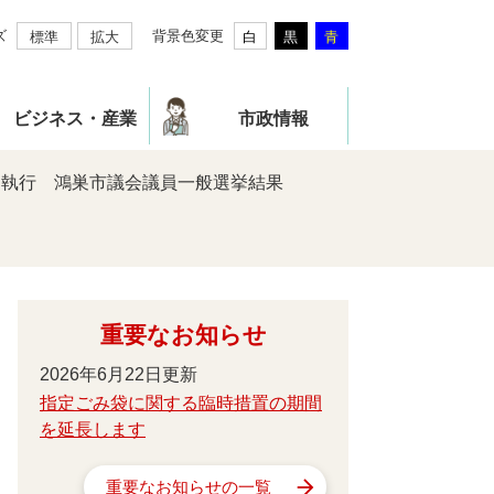
ズ
背景色変更
標準
拡大
白
黒
青
ビジネス・産業
市政情報
6日執行 鴻巣市議会議員一般選挙結果
重要なお知らせ
2026年6月22日更新
指定ごみ袋に関する臨時措置の期間
を延長します
重要なお知らせの一覧