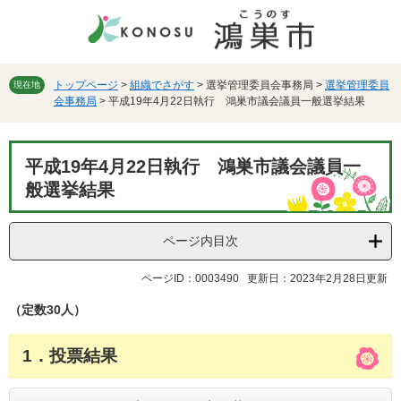
ペ
メ
ー
ニ
ジ
ュ
の
ー
先
を
トップページ
>
組織でさがす
>
選挙管理委員会事務局
>
選挙管理委員
現在地
会事務局
>
平成19年4月22日執行 鴻巣市議会議員一般選挙結果
頭
飛
で
ば
す。
し
本
て
平成19年4月22日執行 鴻巣市議会議員一
文
本
般選挙結果
文
へ
ページ内目次
ページID：0003490
更新日：2023年2月28日更新
（定数30人）
1．投票結果