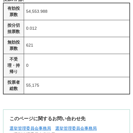
有効投
54,553.988
票数
按分切
0.012
捨票数
無効投
621
票数
不受
理・持
0
帰り
投票者
55,175
総数
このページに関するお問い合わせ先
選挙管理委員会事務局
選挙管理委員会事務局