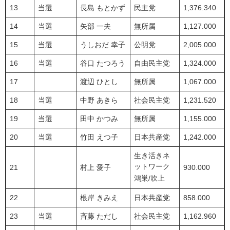
13
当選
長島 もとかず
民主党
1,376.340
14
当選
矢部 一夫
無所属
1,127.000
15
当選
うしおだ 幸子
公明党
2,005.000
16
当選
谷口 たつろう
自由民主党
1,324.000
17
渡辺 ひとし
無所属
1,067.000
18
当選
中野 あきら
社会民主党
1,231.520
19
当選
田中 かつみ
無所属
1,155.000
20
当選
竹田 えつ子
日本共産党
1,242.000
生き活きネ
ットワーク
21
村上 愛子
930.000
鴻巣/吹上
22
根岸 きみえ
日本共産党
858.000
23
当選
斉藤 ただし
社会民主党
1,162.960