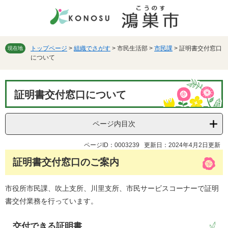
ペ
メ
ー
ニ
ジ
ュ
の
ー
先
を
トップページ
>
組織でさがす
>
市民生活部
>
市民課
>
証明書交付窓口
現在地
について
頭
飛
で
ば
す。
し
本
て
証明書交付窓口について
文
本
文
へ
ページ内目次
ページID：0003239
更新日：2024年4月2日更新
証明書交付窓口のご案内
市役所市民課、吹上支所、川里支所、市民サービスコーナーで証明
書交付業務を行っています。
交付できる証明書