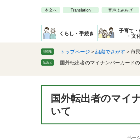
ペ
メ
本文へ
Translation
音声よみあげ
ー
ニ
ジ
ュ
の
ー
子育て・
先
を
くらし・手続き
・文
頭
飛
で
ば
トップページ
>
組織でさがす
>
市
現在地
す。
し
国外転出者のマイナンバーカードの
足あと
て
本
文
へ
本
国外転出者のマイ
文
いて
ページI