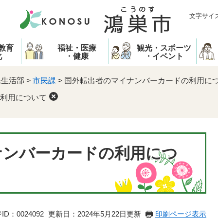
文字サイ
教育
福祉・医療
観光・スポーツ
化
・健康
・イベント
民生活部
>
市民課
>
国外転出者のマイナンバーカードの利用に
利用について
ナンバーカードの利用につ
D：0024092
更新日：2024年5月22日更新
印刷ページ表示