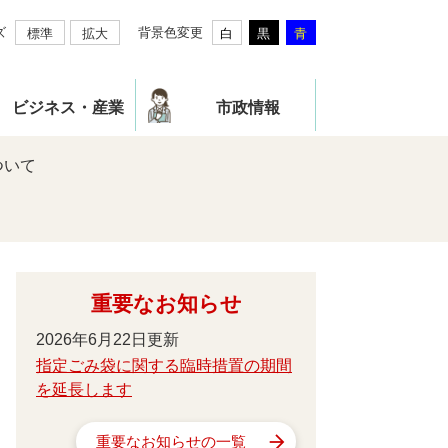
ズ
背景色変更
標準
拡大
白
黒
青
ビジネス・産業
市政情報
ついて
重要なお知らせ
2026年6月22日更新
指定ごみ袋に関する臨時措置の期間
を延長します
重要なお知らせの一覧