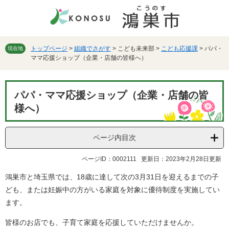
ペ
メ
ー
ニ
ジ
ュ
の
ー
先
を
トップページ
>
組織でさがす
>
こども未来部
>
こども応援課
>
パパ・
現在地
ママ応援ショップ（企業・店舗の皆様へ）
頭
飛
で
ば
す。
し
本
て
パパ・ママ応援ショップ（企業・店舗の皆
文
本
様へ）
文
へ
ページ内目次
ページID：0002111
更新日：2023年2月28日更新
鴻巣市と埼玉県では、18歳に達して次の3月31日を迎えるまでの子
ども、または妊娠中の方がいる家庭を対象に優待制度を実施してい
ます。
皆様のお店でも、子育て家庭を応援していただけませんか。