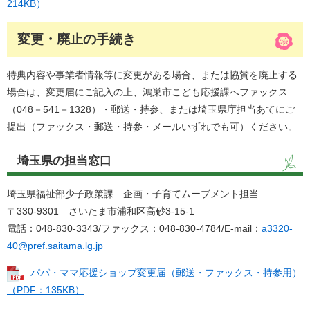
214KB）
変更・廃止の手続き
特典内容や事業者情報等に変更がある場合、または協賛を廃止する
場合は、変更届にご記入の上、鴻巣市こども応援課へファックス
（048－541－1328）・郵送・持参、または埼玉県庁担当あてにご
提出（ファックス・郵送・持参・メールいずれでも可）ください。
埼玉県の担当窓口
埼玉県福祉部少子政策課 企画・子育てムーブメント担当
〒330-9301 さいたま市浦和区高砂3-15-1
電話：048-830-3343/ファックス：048-830-4784/E-mail：
a3320-
40@pref.saitama.lg.jp
パパ・ママ応援ショップ変更届（郵送・ファックス・持参用）
（PDF：135KB）