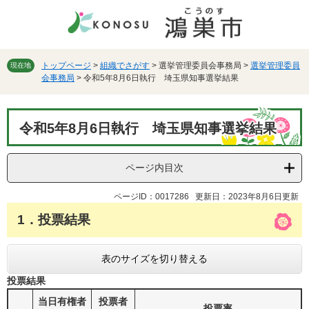
ペ
メ
ー
ニ
ジ
ュ
の
ー
先
を
トップページ
>
組織でさがす
>
選挙管理委員会事務局
>
選挙管理委員
現在地
会事務局
>
令和5年8月6日執行 埼玉県知事選挙結果
頭
飛
で
ば
す。
し
本
て
令和5年8月6日執行 埼玉県知事選挙結果
文
本
文
へ
ページ内目次
ページID：0017286
更新日：2023年8月6日更新
1．投票結果
表のサイズを切り替える
投票結果
当日有権者
投票者
投票率