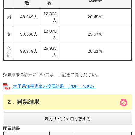
数
数
12,868
男
48,649人
26.45％
人
13,070
女
50,330人
25.97％
人
合
25,938
98,979人
26.21％
計
人
投票結果の詳細については、下記をご覧ください。
埼玉県知事選挙の投票結果 （PDF：78KB）
2．開票結果
表のサイズを切り替える
開票結果