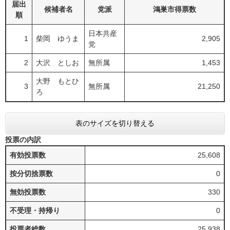
届出
候補者名
党派
鴻巣市得票数
順
日本共産
1
柴岡 ゆうま
2,905
党
2
大沢 としお
無所属
1,453
大野 もとひ
3
無所属
21,250
ろ
表のサイズを切り替える
投票の内訳
有効投票数
25,608
按分切捨票数
0
無効投票数
330
不受理・持帰り
0
投票者総数
25,938