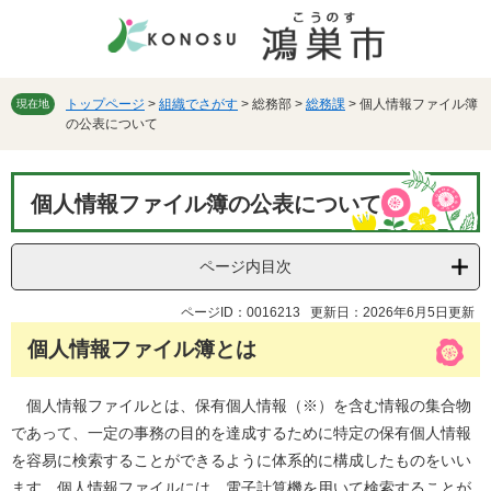
ペ
メ
ー
ニ
ジ
ュ
の
ー
先
を
トップページ
>
組織でさがす
>
総務部
>
総務課
>
個人情報ファイル簿
現在地
の公表について
頭
飛
で
ば
す。
し
本
て
個人情報ファイル簿の公表について
文
本
文
へ
ページ内目次
ページID：0016213
更新日：2026年6月5日更新
個人情報ファイル簿とは
個人情報ファイルとは、保有個人情報（※）を含む情報の集合物
であって、一定の事務の目的を達成するために特定の保有個人情報
を容易に検索することができるように体系的に構成したものをいい
ます。個人情報ファイルには、電子計算機を用いて検索することが