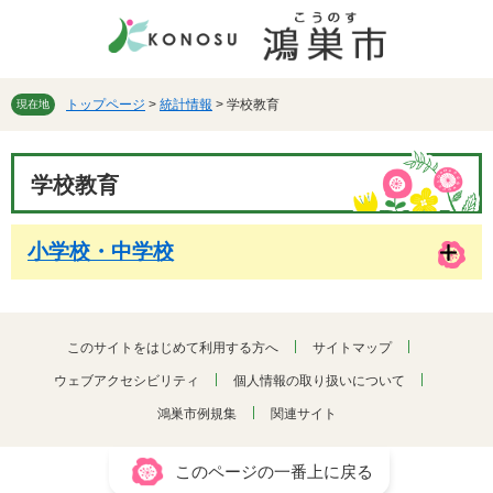
ペ
メ
ー
ニ
ジ
ュ
の
ー
先
を
トップページ
>
統計情報
>
学校教育
現在地
頭
飛
で
ば
本
す。
し
学校教育
文
て
本
文
小学校・中学校
へ
このサイトをはじめて利用する方へ
サイトマップ
ウェブアクセシビリティ
個人情報の取り扱いについて
鴻巣市例規集
関連サイト
このページの一番上に戻る