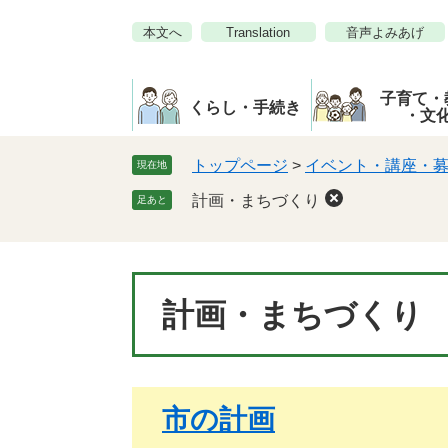
ペ
メ
本文へ
Translation
音声よみあげ
ー
ニ
ジ
ュ
の
ー
子育て・
先
を
くらし・手続き
・文
頭
飛
で
ば
トップページ
>
イベント・講座・
現在地
す。
し
計画・まちづくり
足あと
て
本
文
へ
本
計画・まちづくり
文
市の計画