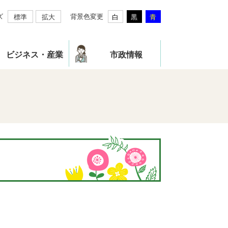
ズ
背景色変更
標準
拡大
白
黒
青
ビジネス・産業
市政情報