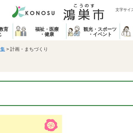
文字サイ
教育
福祉・医療
観光・スポーツ
化
・健康
・イベント
募集
>
計画・まちづくり