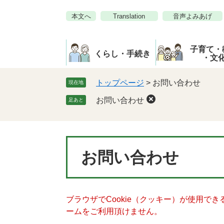
ペ
メ
本文へ
Translation
音声よみあげ
ー
ニ
ジ
ュ
の
ー
子育て・
先
を
くらし・手続き
・文
頭
飛
で
ば
トップページ
>
お問い合わせ
現在地
す。
し
お問い合わせ
足あと
て
本
文
へ
本
お問い合わせ
文
ブラウザでCookie（クッキー）が使用で
ームをご利用頂けません。