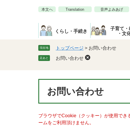
ペ
メ
本文へ
Translation
音声よみあげ
ー
ニ
ジ
ュ
の
ー
子育て・
先
を
くらし・手続き
・文
頭
飛
で
ば
トップページ
>
お問い合わせ
現在地
す。
し
お問い合わせ
足あと
て
本
文
へ
本
お問い合わせ
文
ブラウザでCookie（クッキー）が使用で
ームをご利用頂けません。