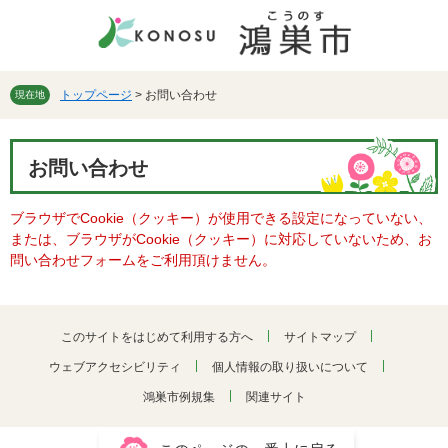
ペ
メ
ー
ニ
ジ
ュ
の
ー
先
を
トップページ
>
お問い合わせ
現在地
頭
飛
で
ば
本
す。
し
お問い合わせ
文
て
本
ブラウザでCookie（クッキー）が使用できる設定になっていない、
文
または、ブラウザがCookie（クッキー）に対応していないため、お
へ
問い合わせフォームをご利用頂けません。
このサイトをはじめて利用する方へ
サイトマップ
ウェブアクセシビリティ
個人情報の取り扱いについて
鴻巣市例規集
関連サイト