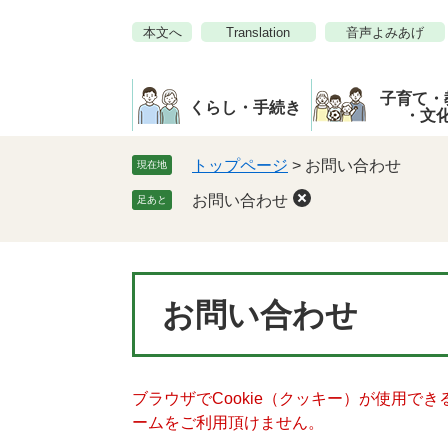
ペ
メ
本文へ
Translation
音声よみあげ
ー
ニ
ジ
ュ
の
ー
子育て・
先
を
くらし・手続き
・文
頭
飛
で
ば
トップページ
>
お問い合わせ
現在地
す。
し
お問い合わせ
足あと
て
本
文
へ
本
お問い合わせ
文
ブラウザでCookie（クッキー）が使用で
ームをご利用頂けません。