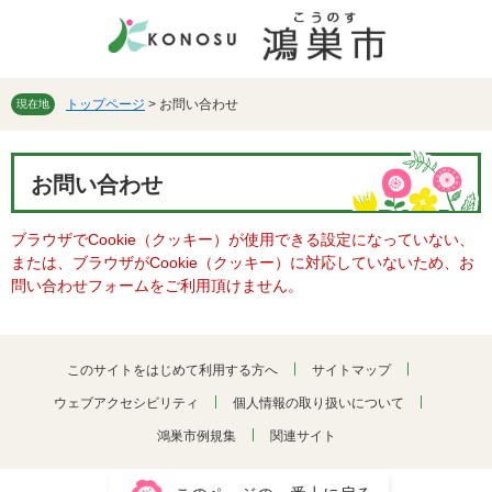
ペ
メ
ー
ニ
ジ
ュ
の
ー
先
を
トップページ
>
お問い合わせ
現在地
頭
飛
で
ば
本
す。
し
お問い合わせ
文
て
本
ブラウザでCookie（クッキー）が使用できる設定になっていない、
文
または、ブラウザがCookie（クッキー）に対応していないため、お
へ
問い合わせフォームをご利用頂けません。
このサイトをはじめて利用する方へ
サイトマップ
ウェブアクセシビリティ
個人情報の取り扱いについて
鴻巣市例規集
関連サイト