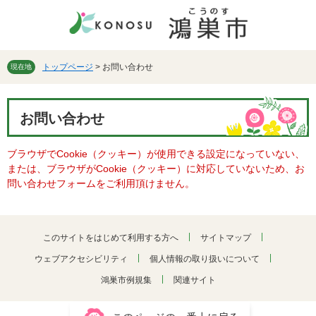
ペ
メ
ー
ニ
ジ
ュ
の
ー
先
を
トップページ
>
お問い合わせ
現在地
頭
飛
で
ば
本
す。
し
お問い合わせ
文
て
本
ブラウザでCookie（クッキー）が使用できる設定になっていない、
文
または、ブラウザがCookie（クッキー）に対応していないため、お
へ
問い合わせフォームをご利用頂けません。
このサイトをはじめて利用する方へ
サイトマップ
ウェブアクセシビリティ
個人情報の取り扱いについて
鴻巣市例規集
関連サイト