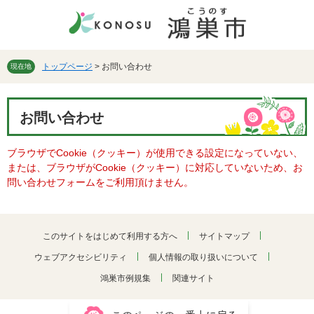
ペ
メ
ー
ニ
ジ
ュ
の
ー
先
を
トップページ
>
お問い合わせ
現在地
頭
飛
で
ば
本
す。
し
お問い合わせ
文
て
本
ブラウザでCookie（クッキー）が使用できる設定になっていない、
文
または、ブラウザがCookie（クッキー）に対応していないため、お
へ
問い合わせフォームをご利用頂けません。
このサイトをはじめて利用する方へ
サイトマップ
ウェブアクセシビリティ
個人情報の取り扱いについて
鴻巣市例規集
関連サイト