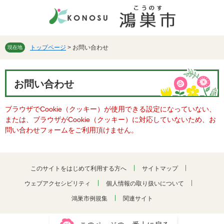
ペ
メ
ー
ニ
ジ
ュ
の
ー
先
を
トップページ
>
お問い合わせ
現在地
頭
飛
で
ば
本
す。
し
お問い合わせ
文
て
本
ブラウザでCookie（クッキー）が使用できる設定になっていない、
文
または、ブラウザがCookie（クッキー）に対応していないため、お
へ
問い合わせフォームをご利用頂けません。
このサイトをはじめて利用する方へ
サイトマップ
ウェブアクセシビリティ
個人情報の取り扱いについて
鴻巣市例規集
関連サイト